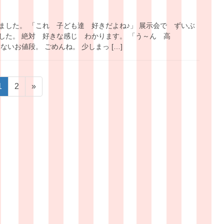
ました。 「これ 子ども達 好きだよね♪」 展示会で ずいぶ
した。 絶対 好きな感じ わかります。 「う～ん 高
ないお値段。 ごめんね。 少しまっ […]
固
固
1
2
»
定
定
ペ
ペ
ー
ー
ジ
ジ