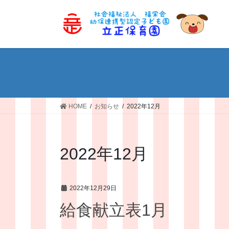
コ
ナ
ン
ビ
テ
ゲ
ン
ー
ツ
シ
へ
ョ
ス
ン
キ
に
ッ
移
HOME
お知らせ
2022年12月
プ
動
2022年12月
2022年12月29日
給食献立表1月