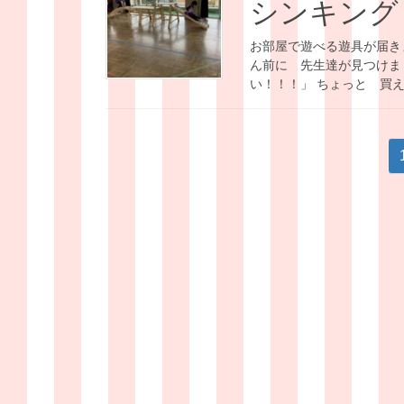
シンキング
お部屋で遊べる遊具が届き
ん前に 先生達が見つけま
い！！！」 ちょっと 買え
投
稿
の
ペ
ー
ジ
送
り