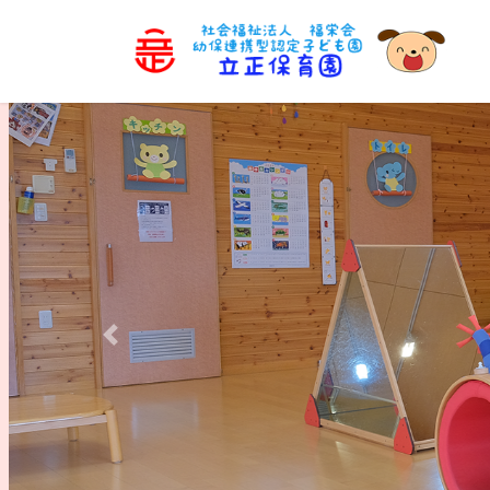
コ
ナ
ン
ビ
テ
ゲ
ン
ー
ツ
シ
へ
ョ
ス
ン
キ
に
ッ
移
プ
動
Previous