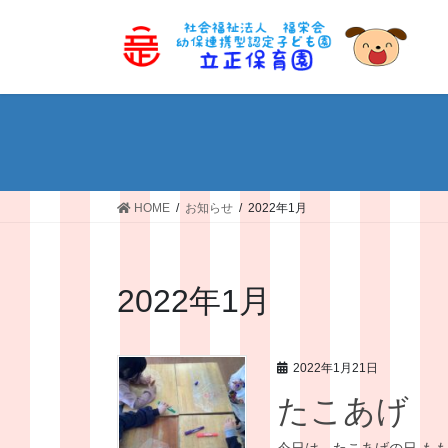
コ
ナ
ン
ビ
テ
ゲ
ン
ー
ツ
シ
へ
ョ
ス
ン
キ
に
ッ
移
HOME
お知らせ
2022年1月
プ
動
2022年1月
2022年1月21日
たこあげ
今日は、たこあげの日 も