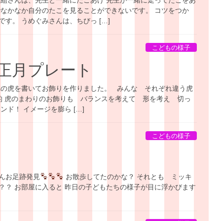
でなかなか自分のたこを見ることができないです。 コツをつか
す。 うめぐみさんは、ちびっ […]
こどもの様子
正月プレート
れの虎を書いてお飾りを作りました。 みんな それぞれ違う虎
性的 虎のまわりのお飾りも バランスを考えて 形を考え 切っ
ド！ イメージを膨ら […]
こどもの様子
んお足跡発見
お散歩してたのかな？ それとも ミッキ
？？ お部屋に入ると 昨日の子どもたちの様子が目に浮かびます