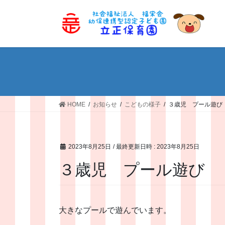
コ
ナ
ン
ビ
テ
ゲ
ン
ー
ツ
シ
へ
ョ
ス
ン
キ
に
ッ
移
HOME
お知らせ
こどもの様子
３歳児 プール遊び
プ
動
2023年8月25日
/ 最終更新日時 :
2023年8月25日
３歳児 プール遊び
大きなプールで遊んでいます。