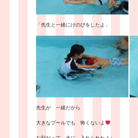
「先生と一緒にけのびをしたよ」
先生が 一緒だから
大きなプールでも 怖くないよ
お顔だって 水に 入れられたよ♪