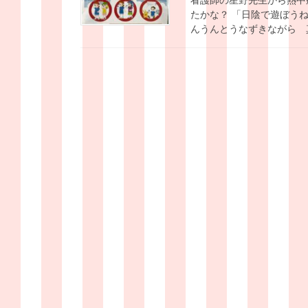
たかな？ 「日陰で遊ぼう
んうんとうなずきながら 真