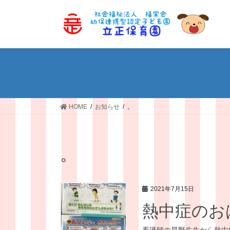
コ
ナ
ン
ビ
テ
ゲ
ン
ー
ツ
シ
へ
ョ
ス
ン
キ
に
ッ
移
HOME
お知らせ
。
プ
動
。
2021年7月15日
熱中症のお
看護師の星野先生から熱中