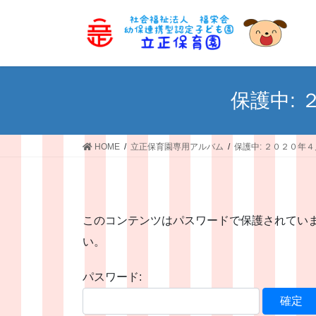
コ
ナ
ン
ビ
テ
ゲ
ン
ー
ツ
シ
へ
ョ
保護中:
ス
ン
キ
に
ッ
移
HOME
立正保育園専用アルバム
保護中: ２０２０年
プ
動
このコンテンツはパスワードで保護されてい
い。
パスワード: