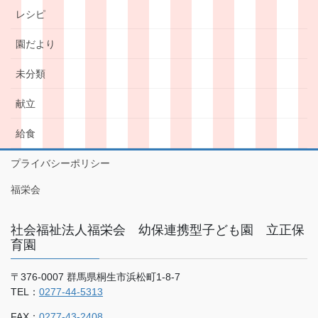
レシピ
園だより
未分類
献立
給食
プライバシーポリシー
福栄会
社会福祉法人福栄会 幼保連携型子ども園 立正保
育園
〒376-0007 群馬県桐生市浜松町1-8-7
TEL：
0277-44-5313
FAX：
0277-43-2408