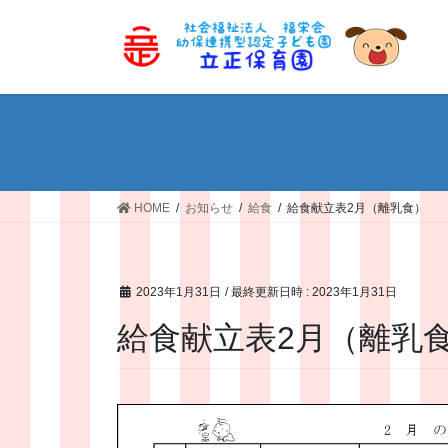
コ
ナ
ン
ビ
テ
ゲ
ン
ー
ツ
シ
へ
ョ
ス
ン
キ
に
ッ
移
HOME
お知らせ
給食
給食献立表2月（離乳食）
プ
動
2023年1月31日
/ 最終更新日時 :
2023年1月31日
給食献立表2月（離乳