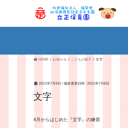
コ
ナ
ン
ビ
テ
ゲ
ン
ー
ツ
シ
へ
ョ
ス
ン
キ
に
ッ
移
HOME
お知らせ
こどもの様子
文字
プ
動
2021年7月6日
/ 最終更新日時 :
2021年7月6日
文字
4月からはじめた『文字』の練習